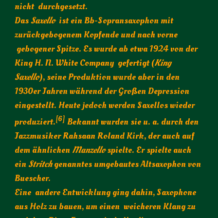
nicht durchgesetzt.
Das
Saxello
ist ein Bb-Sopransaxophon mit
zurückgebogenem Kopfende und nach vorne
gebogener Spitze. Es wurde ab etwa 1924 von der
King H. N. White Company gefertigt (
King
Saxello
), seine Produktion wurde aber in den
1930er Jahren während der Großen Depression
eingestellt. Heute jedoch werden Saxellos wieder
[6]
produziert.
Bekannt wurden sie u. a. durch den
Jazzmusiker Rahsaan Roland Kirk, der auch auf
dem ähnlichen
Manzello
spielte. Er spielte auch
ein
Stritch
genanntes umgebautes Altsaxophon von
Buescher.
Eine andere Entwicklung ging dahin, Saxophone
aus Holz zu bauen, um einen weicheren Klang zu