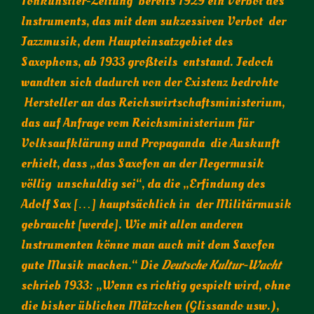
Tonkünstler-Zeitung bereits 1929 ein Verbot des
Instruments, das mit dem sukzessiven Verbot der
Jazzmusik, dem Haupteinsatzgebiet des
Saxophons, ab 1933 großteils entstand. Jedoch
wandten sich dadurch von der Existenz bedrohte
Hersteller an das Reichswirtschaftsministerium,
das auf Anfrage vom Reichsministerium für
Volksaufklärung und Propaganda die Auskunft
erhielt, dass „das Saxofon an der Negermusik
völlig unschuldig sei“, da die „Erfindung des
Adolf Sax […] hauptsächlich in der Militärmusik
gebraucht [werde]. Wie mit allen anderen
Instrumenten könne man auch mit dem Saxofon
gute Musik machen.“ Die
Deutsche Kultur-Wacht
schrieb 1933: „Wenn es richtig gespielt wird, ohne
die bisher üblichen Mätzchen (Glissando usw.),