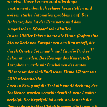
erzielen. Diese Formen sind allerdings
instrumentenbaulich schwer herzustellen und
weisen starke Intonationsprobleme auf. Das
Holzsaxophon ist der Klarinette und dem
ungarischen
Tárogató
sehr ähnlich.
In den 1950er Jahren baute die Firma
Grafton
eine
kleine Serie von Saxophonen aus Kunststoff, die
[7]
[8]
durch Ornette Coleman
und Charlie Parker
bekannt wurden. Das Konzept des Kunststoff-
Saxophons wurde mit Erscheinen des ersten
Vibratosax der thailändischen Firma
Vibrato
seit
2010 wiederbelebt.
Auch in Bezug auf die Technik zur Abdeckung der
Tonlöcher wurden verschiedentlich neue Ansätze
verfolgt. Der Regelfall ist auch heute noch die
Verwendung hohler Metallklappen, die innen mit